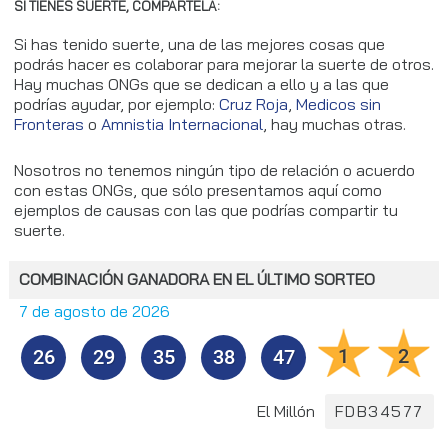
SI TIENES SUERTE, COMPÁRTELA:
Si has tenido suerte, una de las mejores cosas que
podrás hacer es colaborar para mejorar la suerte de otros.
Hay muchas ONGs que se dedican a ello y a las que
podrías ayudar, por ejemplo:
Cruz Roja
,
Medicos sin
Fronteras
o
Amnistia Internacional
, hay muchas otras.
Nosotros no tenemos ningún tipo de relación o acuerdo
con estas ONGs, que sólo presentamos aquí como
ejemplos de causas con las que podrías compartir tu
suerte.
COMBINACIÓN GANADORA EN EL ÚLTIMO SORTEO
7 de agosto de 2026
1
2
26
29
35
38
47
El Millón
FDB34577