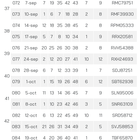
072
7-sep
7
19
35
42
43
7
9
RMC79751
37
073
10-sep
1
6
7
18
28
2
8
RMF39930
074
14-sep
12
18
35
38
45
2
8
RPM05333
38
075
17-sep
5
7
8
10
34
1
9
RRX20581
076
21-sep
20
25
26
30
38
2
8
RVH54388
39
077
24-sep
2
12
20
27
41
10
12
RXH24693
078
28-sep
6
7
12
33
39
1
7
SDJ87251
40
079
1-oct
1
15
19
26
48
6
12
SBT62938
080
5-oct
11
13
14
36
45
7
9
SLN95006
41
081
8-oct
1
10
23
42
46
3
5
SNR63109
082
12-oct
6
13
22
45
49
10
11
SRD58712
42
083
15-oct
21
26
31
34
49
2
5
SVJ58853
084
19-oct
4
20
36
40
41
1
6
TBF65870