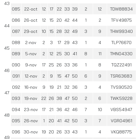
43
085
22-oct
12
17
22
33
39
2
12
TDW88834
086
26-oct
12
15
20
42
44
1
2
TFV49875
44
087
29-oct
10
15
28
32
49
3
9
THW99340
088
2-nov
2
3
17
29
43
1
4
TLP76670
45
089
5-nov
2
12
25
30
41
8
11
TMN04330
090
9-nov
17
25
26
33
36
1
8
TQZ22491
46
091
12-nov
2
9
15
47
50
6
9
TSR63683
092
16-nov
9
19
21
32
36
3
4
TVS90520
47
093
19-nov
22
26
38
47
50
2
6
TWK59228
094
23-nov
17
21
36
42
46
7
10
VBS54947
48
095
26-nov
1
20
41
42
50
3
7
VGR04961
096
30-nov
19
20
26
33
43
1
4
VKQ88775
49