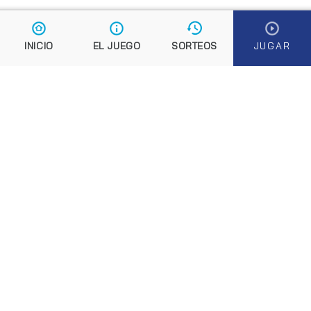
El boleto de Euromillones
¿Te tocarán los Euromillones?
Reglas Euromillones
Cambios Euromillones
Aviso fraudes
Preguntas frecuentes