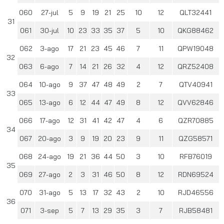
060
27-jul
5
9
19
21
25
10
12
QLT32441
31
061
30-jul
10
23
33
35
37
5
10
QKG88462
062
3-ago
17
21
23
45
46
7
11
QPW19048
32
063
6-ago
7
14
21
26
32
4
12
QRZ52408
064
10-ago
9
37
47
48
49
2
7
QTV40941
33
065
13-ago
6
12
44
47
49
8
12
QVV62846
066
17-ago
12
31
41
42
47
4
6
QZR70885
34
067
20-ago
3
9
19
20
23
9
11
QZG58571
068
24-ago
19
21
36
44
50
3
10
RFB76019
35
069
27-ago
2
3
31
46
50
8
12
RDN69524
070
31-ago
5
13
17
32
43
2
10
RJD46556
36
071
3-sep
5
7
13
29
35
3
7
RJB58481