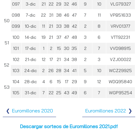
097
3-dic
21
22
29
32
46
9
10
VLG79327
098
7-dic
22
31
38
46
47
7
11
VPB51633
50
099
10-dic
11
21
33
38
42
2
8
VRV01377
100
14-dic
19
21
37
47
48
3
6
VTT92231
51
101
17-dic
1
2
15
30
35
2
7
VVD98915
102
21-dic
12
17
21
34
38
2
3
VZJ00022
52
103
24-dic
2
26
28
34
41
5
10
WCZ29925
104
28-dic
4
6
15
17
29
9
12
WDQ95840
53
105
31-dic
7
22
25
43
49
6
7
WGP95254
Euromillones 2020
Euromillones 2022
Descargar sorteos de Euromillones 2021.pdf