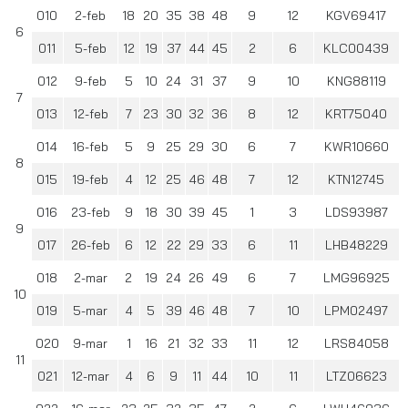
010
2-feb
18
20
35
38
48
9
12
KGV69417
6
011
5-feb
12
19
37
44
45
2
6
KLC00439
012
9-feb
5
10
24
31
37
9
10
KNG88119
7
013
12-feb
7
23
30
32
36
8
12
KRT75040
014
16-feb
5
9
25
29
30
6
7
KWR10660
8
015
19-feb
4
12
25
46
48
7
12
KTN12745
016
23-feb
9
18
30
39
45
1
3
LDS93987
9
017
26-feb
6
12
22
29
33
6
11
LHB48229
018
2-mar
2
19
24
26
49
6
7
LMG96925
10
019
5-mar
4
5
39
46
48
7
10
LPM02497
020
9-mar
1
16
21
32
33
11
12
LRS84058
11
021
12-mar
4
6
9
11
44
10
11
LTZ06623