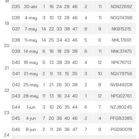
18
035
30-abr
1
16
24
28
46
2
11
NDN22692
036
4-may
3
10
13
28
46
4
11
NGQ74396
19
037
7-may
14
22
33
38
47
8
9
NKB15215
038
11-may
14
25
34
43
46
5
6
NML17691
20
039
14-may
6
16
18
29
38
6
11
NNK37475
040
18-may
5
13
38
39
40
4
12
NPK76713
21
041
21-may
2
9
13
15
35
3
10
NQV79756
042
25-may
1
21
26
30
38
2
8
NVB49208
22
043
28-may
11
13
16
34
40
1
12
NPQ02761
044
1-jun
3
10
26
35
44
6
7
NZJ80245
23
045
4-jun
7
20
36
40
46
2
4
PFG83385
046
8-jun
2
11
26
36
47
7
9
PGD90018
24