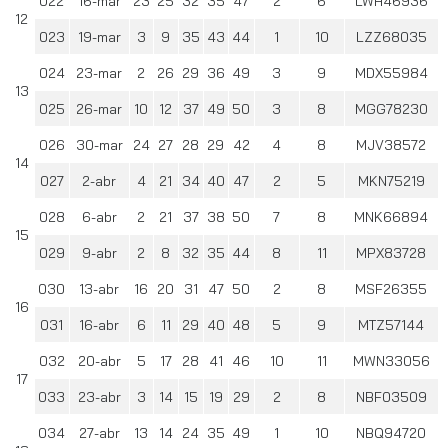
022
16-mar
23
25
32
35
47
2
6
LWH46936
12
023
19-mar
3
9
35
43
44
1
10
LZZ68035
024
23-mar
2
26
29
36
49
3
9
MDX55984
13
025
26-mar
10
12
37
49
50
3
8
MGG78230
026
30-mar
24
27
28
29
42
4
8
MJV38572
14
027
2-abr
4
21
34
40
47
2
5
MKN75219
028
6-abr
2
21
37
38
50
7
8
MNK66894
15
029
9-abr
2
8
32
35
44
8
11
MPX83728
030
13-abr
16
20
31
47
50
2
8
MSF26355
16
031
16-abr
6
11
29
40
48
5
9
MTZ57144
032
20-abr
5
17
28
41
46
10
11
MWN33056
17
033
23-abr
3
14
15
19
29
2
8
NBF03509
034
27-abr
13
14
24
35
49
1
10
NBQ94720