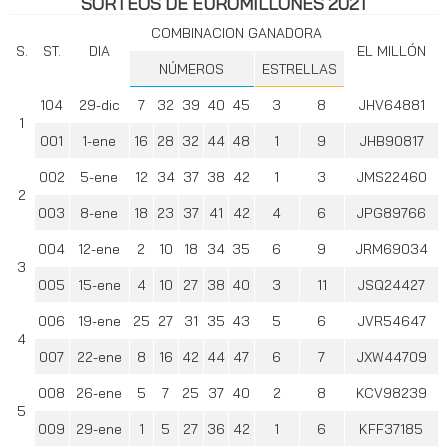
SORTEOS DE EUROMILLONES 2021
COMBINACION GANADORA
DIA
EL MILLÓN
NÚMEROS
ESTRELLAS
104
29-dic
7
32
39
40
45
3
8
JHV64881
1
001
1-ene
16
28
32
44
48
1
9
JHB90817
002
5-ene
12
34
37
38
42
1
3
JMS22460
2
003
8-ene
18
23
37
41
42
4
6
JPG89766
004
12-ene
2
10
18
34
35
6
9
JRM69034
3
005
15-ene
4
10
27
38
40
3
11
JSQ24427
006
19-ene
25
27
31
35
43
5
6
JVR54647
4
007
22-ene
8
16
42
44
47
6
7
JXW44709
008
26-ene
5
7
25
37
40
2
8
KCV98239
5
009
29-ene
1
5
27
36
42
1
6
KFF37185