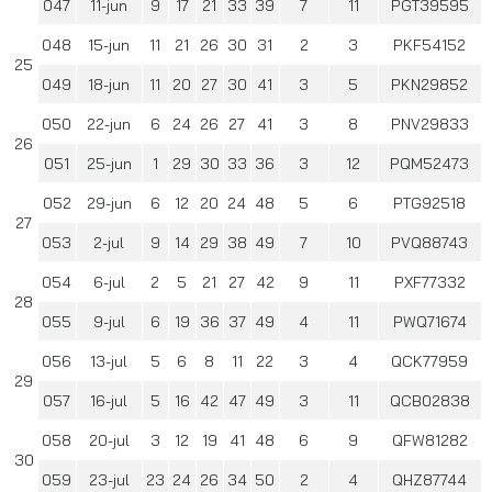
047
11-jun
9
17
21
33
39
7
11
PGT39595
048
15-jun
11
21
26
30
31
2
3
PKF54152
25
049
18-jun
11
20
27
30
41
3
5
PKN29852
050
22-jun
6
24
26
27
41
3
8
PNV29833
26
051
25-jun
1
29
30
33
36
3
12
PQM52473
052
29-jun
6
12
20
24
48
5
6
PTG92518
27
053
2-jul
9
14
29
38
49
7
10
PVQ88743
054
6-jul
2
5
21
27
42
9
11
PXF77332
28
055
9-jul
6
19
36
37
49
4
11
PWQ71674
056
13-jul
5
6
8
11
22
3
4
QCK77959
29
057
16-jul
5
16
42
47
49
3
11
QCB02838
058
20-jul
3
12
19
41
48
6
9
QFW81282
30
059
23-jul
23
24
26
34
50
2
4
QHZ87744