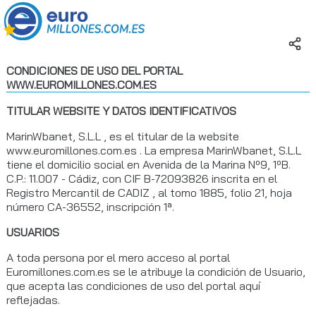
CONDICIONES DE USO DEL PORTAL
WWW.EUROMILLONES.COM.ES
TITULAR WEBSITE Y DATOS IDENTIFICATIVOS
MarinWbanet, S.L.L , es el titular de la website
www.euromillones.com.es . La empresa MarinWbanet, S.L.L
tiene el domicilio social en Avenida de la Marina Nº9, 1ºB.
C.P.: 11.007 - Cádiz, con CIF B-72093826 inscrita en el
Registro Mercantil de CADIZ , al tomo 1885, folio 21, hoja
número CA-36552, inscripción 1ª.
USUARIOS
A toda persona por el mero acceso al portal
Euromillones.com.es se le atribuye la condición de Usuario,
que acepta las condiciones de uso del portal aquí
reflejadas.