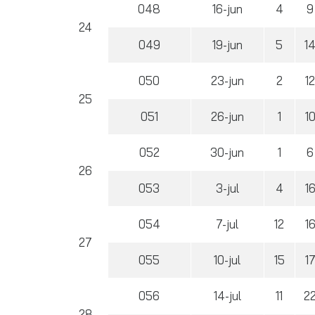
048
16-jun
4
9
24
049
19-jun
5
1
050
23-jun
2
1
25
051
26-jun
1
1
052
30-jun
1
6
26
053
3-jul
4
1
054
7-jul
12
1
27
055
10-jul
15
1
056
14-jul
11
2
28