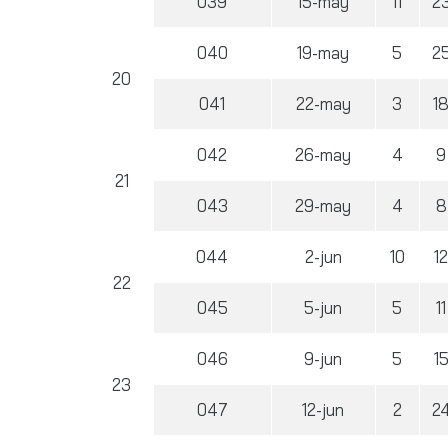
039
15-may
11
2
040
19-may
5
2
20
041
22-may
3
1
042
26-may
4
9
21
043
29-may
4
8
044
2-jun
10
1
22
045
5-jun
5
11
046
9-jun
5
1
23
047
12-jun
2
2