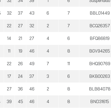
3
32
34
39
1
6
Suspendido
5
32
37
43
6
7
BBL01449
8
22
27
32
2
7
BCQ26357
14
21
27
4
6
BFQ86819
11
19
46
4
8
BGV94265
2
22
26
49
7
11
BHQ90769
17
24
37
3
6
BKB00263
5
27
36
46
2
8
BLB84078
4
39
45
46
4
8
BND31615