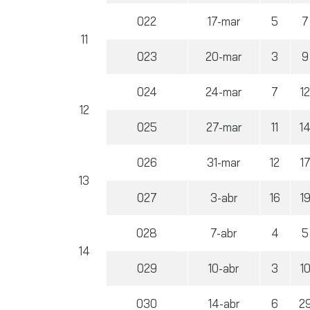
022
17-mar
5
7
11
023
20-mar
3
9
024
24-mar
7
1
12
025
27-mar
11
1
026
31-mar
12
1
13
027
3-abr
16
1
028
7-abr
4
5
14
029
10-abr
3
1
030
14-abr
6
2