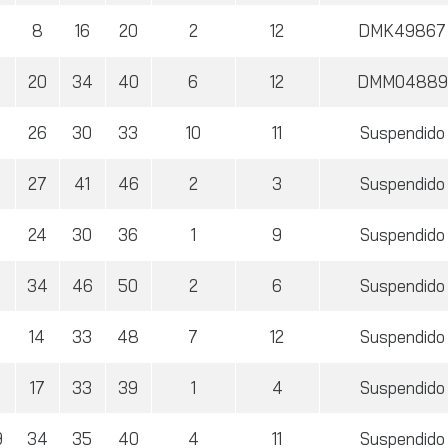
8
16
20
2
12
DMK49867
20
34
40
6
12
DMM04889
2
26
30
33
10
11
Suspendido
4
27
41
46
2
3
Suspendido
7
24
30
36
1
9
Suspendido
9
34
46
50
2
6
Suspendido
14
33
48
7
12
Suspendido
0
17
33
39
1
4
Suspendido
9
34
35
40
4
11
Suspendido