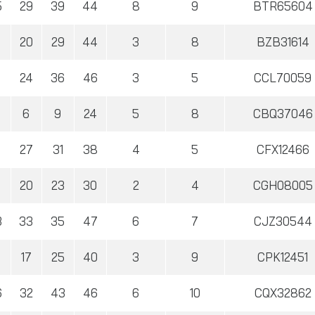
5
29
39
44
8
9
BTR65604
9
20
29
44
3
8
BZB31614
24
36
46
3
5
CCL70059
6
9
24
5
8
CBQ37046
9
27
31
38
4
5
CFX12466
8
20
23
30
2
4
CGH08005
3
33
35
47
6
7
CJZ30544
5
17
25
40
3
9
CPK12451
6
32
43
46
6
10
CQX32862