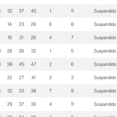
8
32
37
45
1
11
Suspendido
14
23
28
6
8
Suspendido
19
21
28
4
7
Suspendido
3
26
28
32
1
5
Suspendido
0
38
45
47
2
6
Suspendido
0
22
27
41
2
3
Suspendido
5
32
33
38
7
9
Suspendido
6
29
37
39
4
11
Suspendido