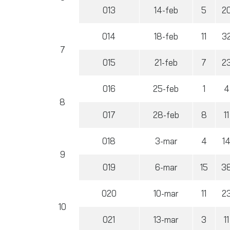
013
14-feb
5
2
014
18-feb
11
3
7
015
21-feb
7
2
016
25-feb
1
4
8
017
28-feb
8
11
018
3-mar
4
1
9
019
6-mar
15
3
020
10-mar
11
2
10
021
13-mar
3
11