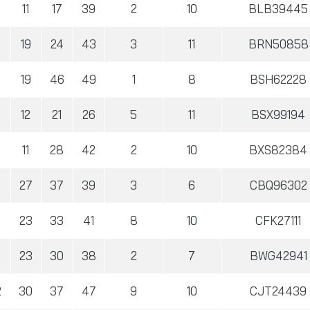
11
17
39
2
10
BLB39445
4
19
24
43
3
11
BRN50858
2
19
46
49
1
8
BSH62228
0
12
21
26
5
11
BSX99194
11
28
42
2
10
BXS82384
6
27
37
39
3
6
CBQ96302
6
23
33
41
8
10
CFK27111
7
23
30
38
2
7
BWG42941
2
30
37
47
9
10
CJT24439