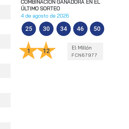
COMBINACIÓN GANADORA EN EL
ÚLTIMO SORTEO
4 de agosto de 2026
25
30
34
46
50
El Millón
1
12
FCN67977