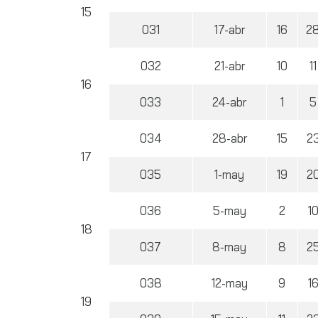
15
031
17-abr
16
2
032
21-abr
10
11
16
033
24-abr
1
5
034
28-abr
15
2
17
035
1-may
19
2
036
5-may
2
1
18
037
8-may
8
2
038
12-may
9
1
19