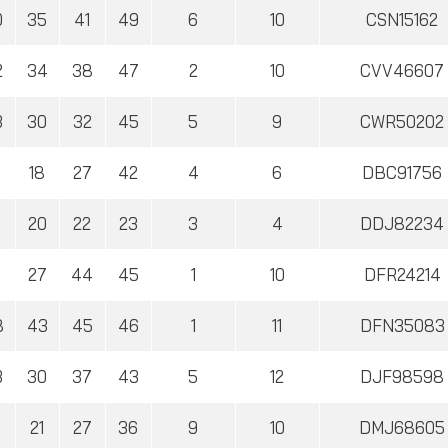
0
35
41
49
6
10
CSN15162
2
34
38
47
2
10
CVV46607
3
30
32
45
5
9
CWR50202
18
27
42
4
6
DBC91756
20
22
23
3
4
DDJ82234
4
27
44
45
1
10
DFR24214
8
43
45
46
1
11
DFN35083
3
30
37
43
5
12
DJF98598
21
27
36
9
10
DMJ68605