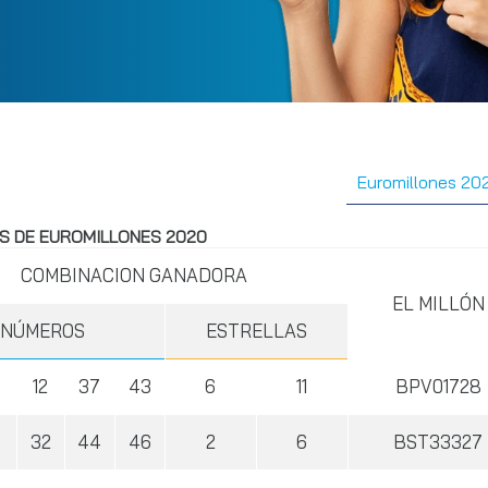
Euromillones 20
S DE EUROMILLONES 2020
COMBINACION GANADORA
EL MILLÓN
NÚMEROS
ESTRELLAS
12
37
43
6
11
BPV01728
7
32
44
46
2
6
BST33327