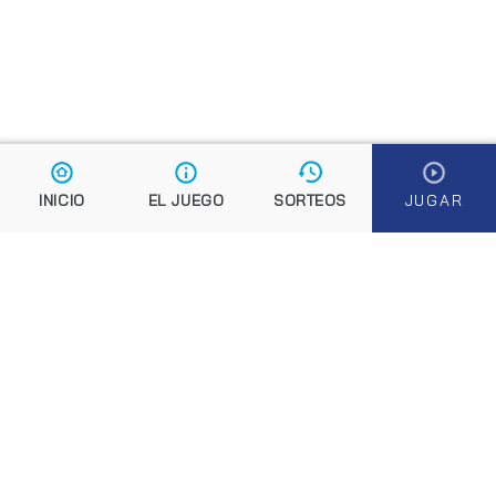
El boleto de Euromillones
¿Te tocarán los Euromillones?
Reglas Euromillones
Cambios Euromillones
Aviso fraudes
Preguntas frecuentes