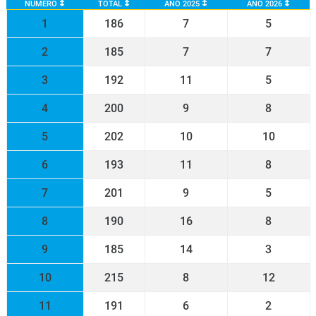
NÚMERO
TOTAL
AÑO 2025
AÑO 2026
1
186
7
5
2
185
7
7
3
192
11
5
4
200
9
8
5
202
10
10
6
193
11
8
7
201
9
5
8
190
16
8
9
185
14
3
10
215
8
12
11
191
6
2