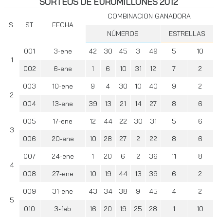
SORTEOS DE EUROMILLONES 2012
COMBINACION GANADORA
FECHA
NÚMEROS
ESTRELLAS
001
3-ene
42
30
45
3
49
5
10
1
002
6-ene
1
6
10
31
12
7
2
003
10-ene
9
4
30
10
40
9
2
2
004
13-ene
39
13
21
14
27
8
6
005
17-ene
12
44
22
30
31
5
6
3
006
20-ene
10
28
27
2
22
8
6
007
24-ene
1
20
6
2
36
11
8
4
008
27-ene
10
19
44
13
39
6
2
009
31-ene
43
34
38
9
45
4
2
5
010
3-feb
16
20
19
25
28
1
10