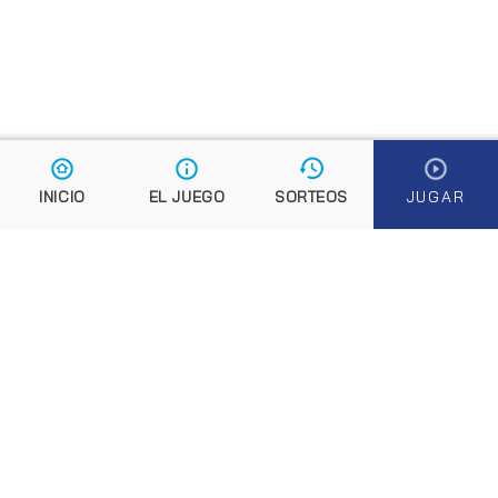
El boleto de Euromillones
¿Te tocarán los Euromillones?
Reglas Euromillones
Cambios Euromillones
Aviso fraudes
Preguntas frecuentes