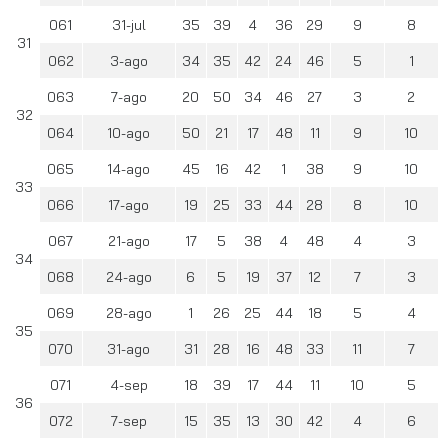
061
31-jul
35
39
4
36
29
9
8
31
062
3-ago
34
35
42
24
46
5
1
063
7-ago
20
50
34
46
27
3
2
32
064
10-ago
50
21
17
48
11
9
10
065
14-ago
45
16
42
1
38
9
10
33
066
17-ago
19
25
33
44
28
8
10
067
21-ago
17
5
38
4
48
4
3
34
068
24-ago
6
5
19
37
12
7
3
069
28-ago
1
26
25
44
18
5
4
35
070
31-ago
31
28
16
48
33
11
7
071
4-sep
18
39
17
44
11
10
5
36
072
7-sep
15
35
13
30
42
4
6