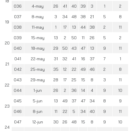
18
036
4-may
26
41
40
39
3
1
2
037
8-may
3
34
48
38
21
5
8
19
038
11-may
1
17
13
44
38
2
11
039
15-may
13
2
50
11
26
5
2
20
040
18-may
29
50
43
47
13
9
11
041
22-may
31
32
41
16
37
7
1
21
042
25-may
35
12
22
49
46
2
8
043
29-may
28
17
25
15
8
3
11
22
044
1-jun
26
2
36
14
4
9
10
045
5-jun
13
49
37
47
34
8
9
23
046
8-jun
11
22
5
34
40
9
11
047
12-jun
30
26
48
15
8
9
10
24