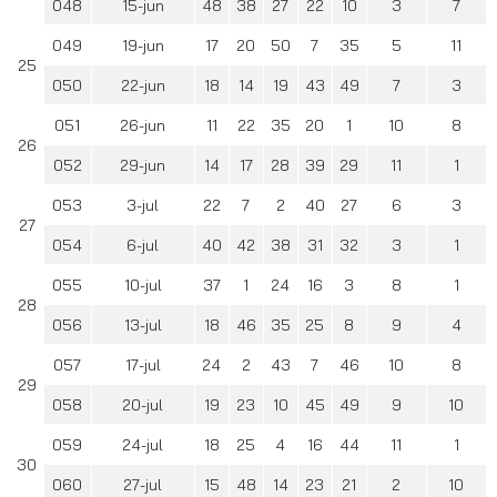
048
15-jun
48
38
27
22
10
3
7
049
19-jun
17
20
50
7
35
5
11
25
050
22-jun
18
14
19
43
49
7
3
051
26-jun
11
22
35
20
1
10
8
26
052
29-jun
14
17
28
39
29
11
1
053
3-jul
22
7
2
40
27
6
3
27
054
6-jul
40
42
38
31
32
3
1
055
10-jul
37
1
24
16
3
8
1
28
056
13-jul
18
46
35
25
8
9
4
057
17-jul
24
2
43
7
46
10
8
29
058
20-jul
19
23
10
45
49
9
10
059
24-jul
18
25
4
16
44
11
1
30
060
27-jul
15
48
14
23
21
2
10