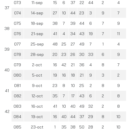
073
11-sep
15
6
37
22
44
2
4
37
074
14-sep
27
10
44
23
3
9
7
075
18-sep
38
7
39
44
6
7
9
38
076
21-sep
41
4
34
43
19
7
11
077
25-sep
48
25
27
49
7
1
4
39
078
28-sep
20
23
26
30
33
6
9
079
2-oct
16
42
21
36
4
8
7
40
080
5-oct
19
16
18
21
9
3
2
081
9-oct
23
8
10
25
2
8
9
41
082
12-oct
35
7
17
43
6
2
8
083
16-oct
41
10
40
49
32
2
8
42
084
19-oct
16
40
44
37
29
8
10
085
23-oct
1
35
38
50
28
2
10