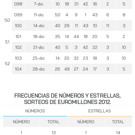
098
7-dic
10
18
31
42
16
2
5
099
11-dic
50
4
9
1
43
6
8
50
100
14-dic
40
29
11
43
10
11
3
101
18-dic
35
14
44
18
20
5
2
51
102
21-dic
40
5
3
42
22
3
10
103
25-dic
14
20
32
23
18
3
10
52
104
28-dic
26
49
27
24
17
3
5
FRECUENCIAS DE NÚMEROS Y ESTRELLAS,
SORTEOS DE EUROMILLONES 2012.
NÚMEROS
ESTRELLAS
NÚMERO
TOTAL
NÚMERO
TOTAL
1
13
1
14