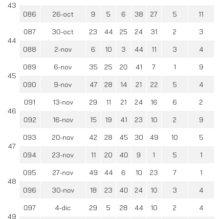
43
086
26-oct
9
5
6
38
27
5
11
087
30-oct
23
44
25
24
31
2
3
44
088
2-nov
6
10
3
44
11
3
4
089
6-nov
35
25
20
41
7
1
9
45
090
9-nov
47
28
14
21
22
5
4
091
13-nov
29
11
21
24
16
6
2
46
092
16-nov
15
19
41
23
10
2
9
093
20-nov
42
28
45
30
49
10
5
47
094
23-nov
11
20
40
9
1
5
1
095
27-nov
49
44
6
10
23
7
1
48
096
30-nov
18
23
40
24
10
3
4
097
4-dic
29
5
28
44
10
2
4
49