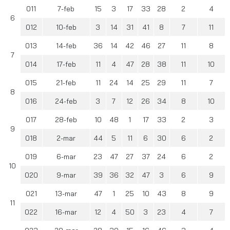
011
7-feb
15
3
17
33
28
2
4
6
012
10-feb
3
14
31
41
8
7
11
013
14-feb
36
14
42
46
27
11
8
7
014
17-feb
11
4
47
28
38
11
10
015
21-feb
11
24
14
25
29
11
7
8
016
24-feb
3
7
12
26
34
8
10
017
28-feb
10
48
1
17
33
2
3
9
018
2-mar
44
5
11
6
30
6
2
019
6-mar
23
47
27
37
24
6
2
10
020
9-mar
39
36
32
47
3
6
9
021
13-mar
47
1
25
10
43
8
9
11
022
16-mar
12
4
50
3
23
4
7