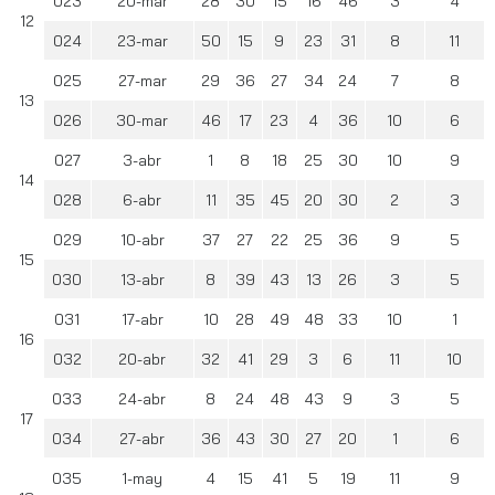
023
20-mar
28
30
15
16
46
3
4
12
024
23-mar
50
15
9
23
31
8
11
025
27-mar
29
36
27
34
24
7
8
13
026
30-mar
46
17
23
4
36
10
6
027
3-abr
1
8
18
25
30
10
9
14
028
6-abr
11
35
45
20
30
2
3
029
10-abr
37
27
22
25
36
9
5
15
030
13-abr
8
39
43
13
26
3
5
031
17-abr
10
28
49
48
33
10
1
16
032
20-abr
32
41
29
3
6
11
10
033
24-abr
8
24
48
43
9
3
5
17
034
27-abr
36
43
30
27
20
1
6
035
1-may
4
15
41
5
19
11
9